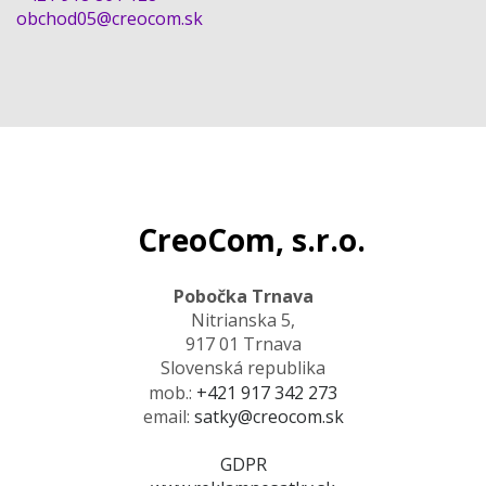
obchod05@creocom.sk
CreoCom, s.r.o.
Pobočka Trnava
Nitrianska 5,
917 01 Trnava
Slovenská republika
mob.:
+421 917 342 273
email:
satky@creocom.sk
GDPR