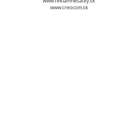
www.reklamnesatky.sk
www.creocom.sk